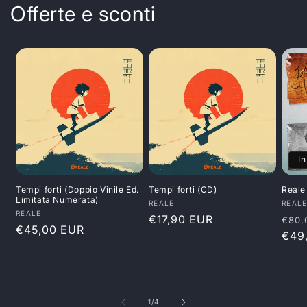
Offerte e sconti
In
Tempi forti (Doppio Vinile Ed.
Tempi forti (CD)
Reale
Limitata Numerata)
Produttore:
Prod
REALE
REAL
Produttore:
REALE
Prezzo
€17,90 EUR
Pre
€80,
Prezzo
€45,00 EUR
di
di
€49
di
listino
listi
listino
su
1
/
4