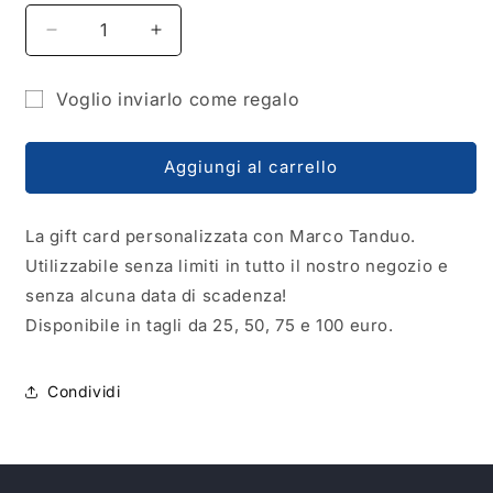
Diminuisci
Aumenta
quantità
quantità
per
per
Voglio inviarlo come regalo
Marco
Marco
Modulo
Tanduo
Tanduo
Gift
Gift
destinatario
Aggiungi al carrello
Card
Card
del
buono
La gift card personalizzata con Marco Tanduo.
regalo
Utilizzabile senza limiti in tutto il nostro negozio e
compresso
senza alcuna data di scadenza!
Disponibile in tagli da 25, 50, 75 e 100 euro.
Condividi