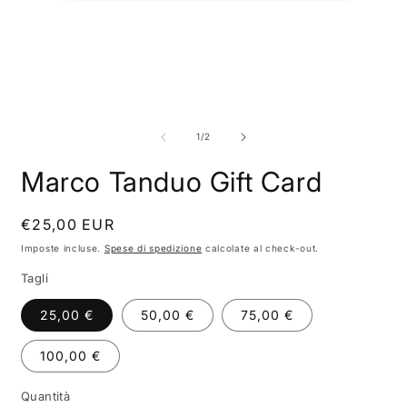
Apri
A
contenuti
c
multimediali
m
su
1
/
2
1
2
in
i
Marco Tanduo Gift Card
finestra
f
modale
m
Prezzo
€25,00 EUR
di
Imposte incluse.
Spese di spedizione
calcolate al check-out.
listino
Tagli
25,00 €
50,00 €
75,00 €
100,00 €
Quantità