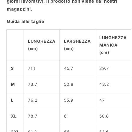
giorni lavorativi. Il prodotto non viene dai nostri
magazzini.
Guida alle taglie
LUNGHEZZA
LUNGHEZZA
LARGHEZZA
MANICA
(cm)
(cm)
(cm)
S
71.1
45.7
39.7
M
73.7
50.8
43.2
L
76.2
55.9
47
XL
78.7
61
50.8
2XL
81.3
66
54.6