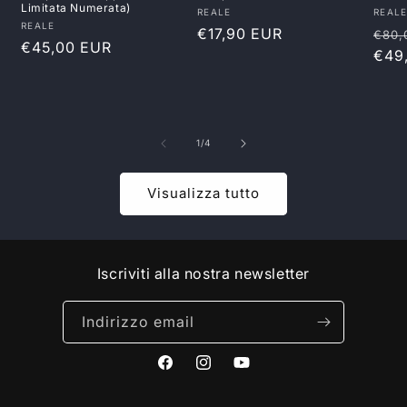
Limitata Numerata)
Produttore:
Prod
REALE
REAL
Produttore:
REALE
Prezzo
€17,90 EUR
Pre
€80,
Prezzo
€45,00 EUR
di
di
€49
di
listino
listi
listino
su
1
/
4
Visualizza tutto
Iscriviti alla nostra newsletter
Indirizzo email
Facebook
Instagram
YouTube