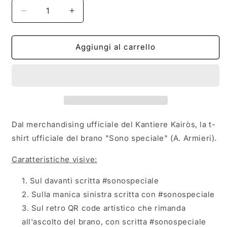
Diminuisci
Aumenta
quantità
quantità
per
per
T-
T-
Aggiungi al carrello
shirt
shirt
unisex
unisex
&quot;#sonospeciale&quot;
&quot;#sonospeciale&quot;
(navy)
(navy)
Dal merchandising ufficiale del Kantiere Kairòs, la t-
shirt ufficiale del brano "Sono speciale" (A. Armieri).
Caratteristiche visive:
Sul davanti scritta
#sonospeciale
Sulla manica sinistra scritta con #sonospeciale
Sul retro QR code artistico che rimanda
all'ascolto del brano, con scritta
#sonospeciale