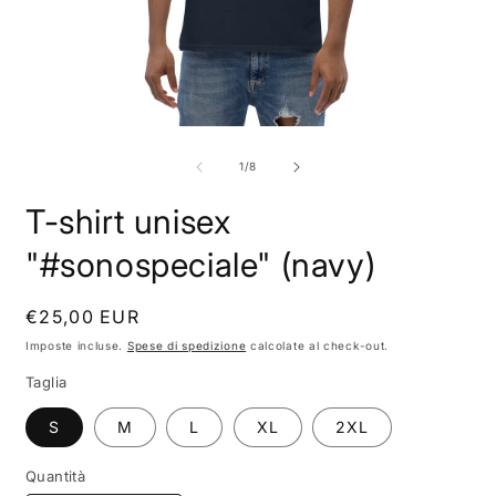
Apri
A
contenuti
c
multimediali
m
su
1
/
8
1
2
in
i
T-shirt unisex
finestra
f
modale
m
"#sonospeciale" (navy)
Prezzo
€25,00 EUR
di
Imposte incluse.
Spese di spedizione
calcolate al check-out.
listino
Taglia
S
M
L
XL
2XL
Quantità