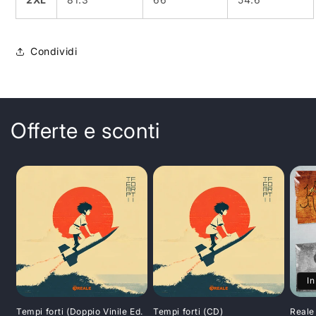
Condividi
Offerte e sconti
In
Tempi forti (Doppio Vinile Ed.
Tempi forti (CD)
Reale