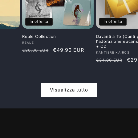
In offerta
In offerta
Reale Collection
Davanti a Te (Canti 
l'adorazione eucaris
Produttore:
REALE
+ CD
Prezzo
Prezzo
€49,90 EUR
€80,00 EUR
Produttore:
KANTIERE KAIRÒS
di
scontato
Prezzo
Pre
€29
€34,00 EUR
listino
di
sco
listino
Visualizza tutto