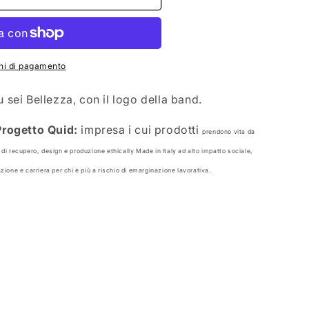
oni di pagamento
u sei Bellezza, con il logo della band.
rogetto Quid:
impresa i cui prodotti
prendono vita da
di recupero, design e produzione ethically Made in Italy ad alto impatto sociale,
ione e carriera per chi è più a rischio di emarginazione lavorativa.