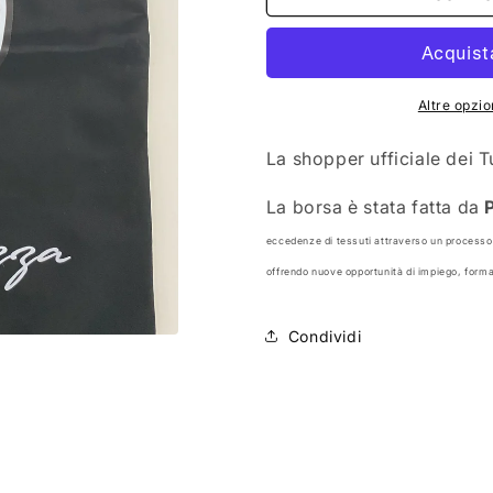
sei
sei
Bellezza
Bellezza
-
-
Official
Official
Shopper
Shopper
Altre opzi
La shopper ufficiale dei T
La borsa è stata fatta da
P
eccedenze di tessuti attraverso un processo 
offrendo nuove opportunità di impiego, formaz
Condividi