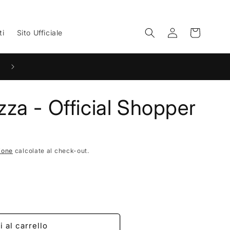
Accedi
Carrello
ti
Sito Ufficiale
Iscriviti alla newsletter per ricevere uno sconto del 5% sul p
acquisto
ezza - Official Shopper
ione
calcolate al check-out.
 al carrello