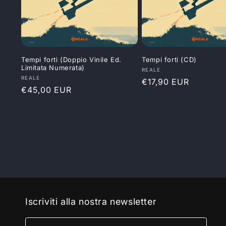
Tempi forti (Doppio Vinile Ed.
Tempi forti (CD)
Limitata Numerata)
Produttore:
REALE
Produttore:
REALE
Prezzo
€17,90 EUR
Prezzo
€45,00 EUR
di
di
listino
listino
Iscriviti alla nostra newsletter