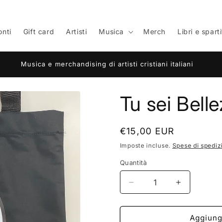
onti
Gift card
Artisti
Musica
Merch
Libri e sparti
Musica e merchandising di artisti cristiani italiani
Tu sei Bell
Prezzo
€15,00 EUR
di
Imposte incluse.
Spese di spediz
listino
Quantità
Diminuisci
Aumenta
quantità
quantità
per
per
Tu
Tu
Aggiungi