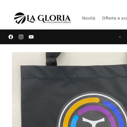
Vai
direttamente
ai contenuti
Novità
Offerte e sc
Benvenuto nello shop online de La Gloria!
Facebook
Instagram
YouTube
Passa alle
informazioni
sul prodotto