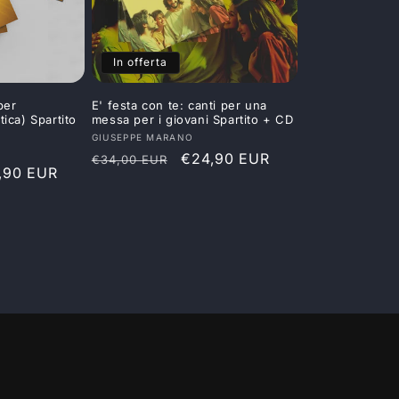
In offerta
per
E' festa con te: canti per una
tica) Spartito
messa per i giovani Spartito + CD
Produttore:
GIUSEPPE MARANO
Prezzo
Prezzo
€24,90 EUR
€34,00 EUR
zzo
,90 EUR
di
scontato
ntato
listino